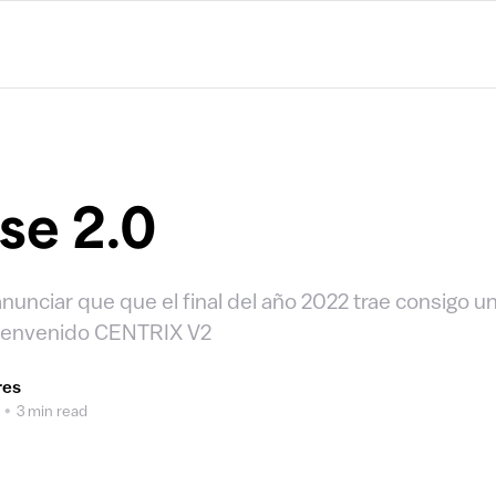
se 2.0
unciar que que el final del año 2022 trae consigo u
 Bienvenido CENTRIX V2
res
•
3 min read