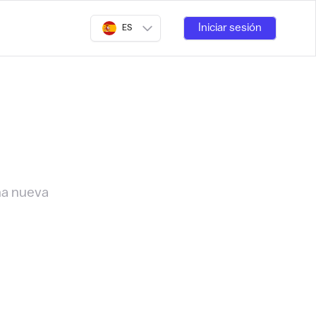
Iniciar sesión
ES
na nueva