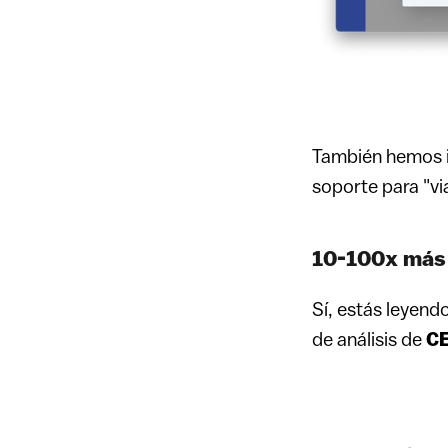
También hemos i
soporte para "via
10-100x más 
Sí, estás leyend
de análisis de
C