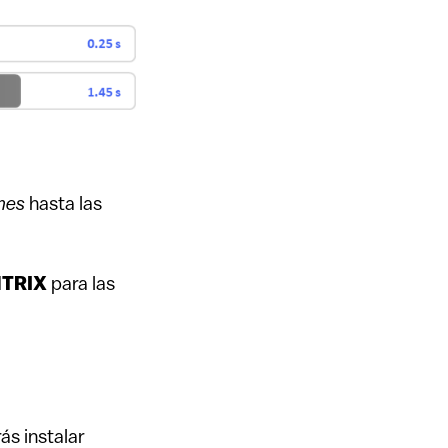
mes
hasta las
NTRIX
para las
ás instalar