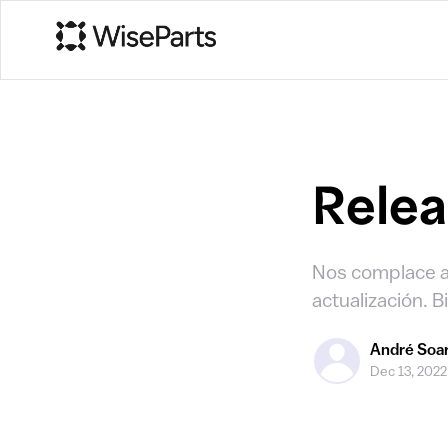
Relea
Nos complace an
actualización.
André Soa
Dec 13, 2022